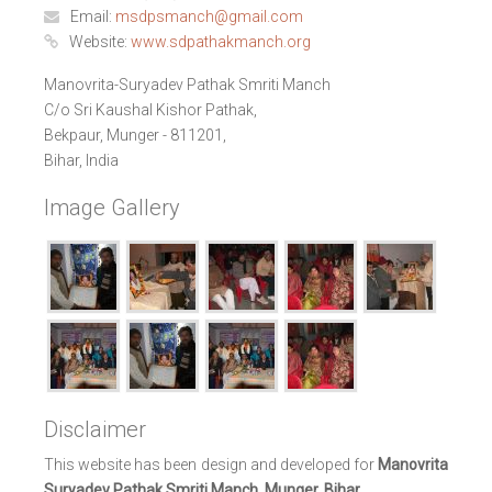
Email:
msdpsmanch@gmail.com
Website:
www.sdpathakmanch.org
Manovrita-Suryadev Pathak Smriti Manch
C/o Sri Kaushal Kishor Pathak,
Bekpaur, Munger - 811201,
Bihar, India
Image Gallery
Disclaimer
This website has been design and developed for
Manovrita
Suryadev Pathak Smriti Manch, Munger, Bihar